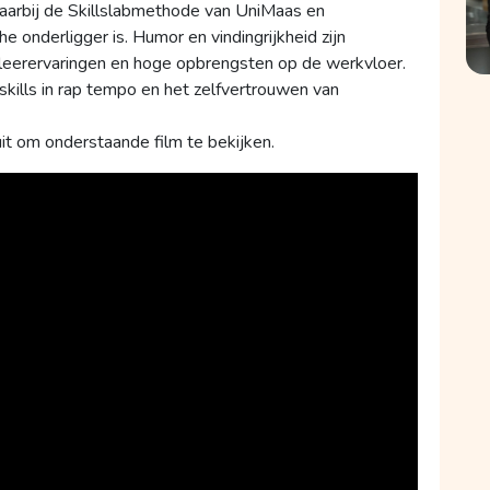
rbij de Skillslabmethode van UniMaas en
onderligger is. Humor en vindingrijkheid zijn
 leerervaringen en hoge opbrengsten op de werkvloer.
skills in rap tempo en het zelfvertrouwen van
it om onderstaande film te bekijken.