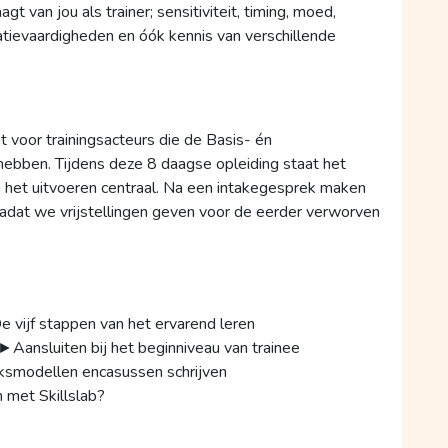
gt van jou als trainer; sensitiviteit, timing, moed,
satievaardigheden en óók kennis van verschillende
t voor trainingsacteurs die de Basis- én
hebben. Tijdens deze 8 daagse opleiding staat het
en het uitvoeren centraal. Na een intakegesprek maken
adat we vrijstellingen geven voor de eerder verworven
e vijf stappen van het ervarend leren
ansluiten bij het beginniveau van trainee
smodellen encasussen schrijven
 met Skillslab?
men met een acteur