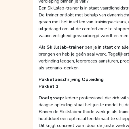
verdieping binnen je vak?
Een Skillslab-trainer is in staat vaardigheid
De trainer ontlokt met behulp van dynamisch
geven met het inzetten van trainingsacteurs,
uitgedaagd om uit de comfortzone te stappen
waarin veiligheid gewaarborgd wordt en men 
Als
Skillslab-trainer
ben je in staat om al
brengen en heb je géén saai werk. Tegelijker
verbinding leggen, leerproces aansturen, pr
als scenario-denken.
Pakketbeschrijving Opleiding
Pakket 1
Doelgroep:
Iedere professional die zich wil
daagse opleiding staat het juiste model bij de
Binnen de Skillslabmethode werk je als train
hoofddoel een optimaal leerklimaat te schepp
Dit krijgt concreet vorm door de juiste werk