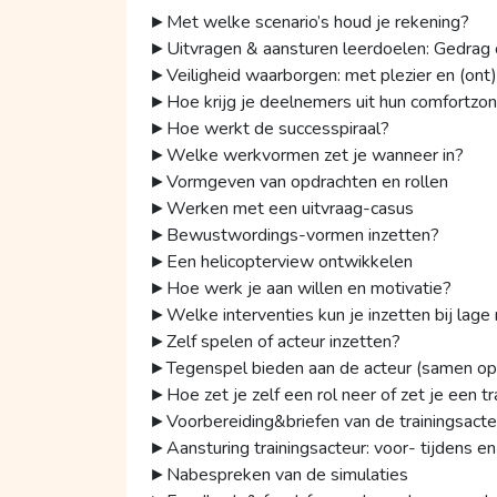
►Met welke scenario’s houd je rekening?
►Uitvragen & aansturen leerdoelen: Gedrag 
►Veiligheid waarborgen: met plezier en (ont
►Hoe krijg je deelnemers uit hun comfortzo
►Hoe werkt de successpiraal?
►Welke werkvormen zet je wanneer in?
►Vormgeven van opdrachten en rollen
►Werken met een uitvraag-casus
►Bewustwordings-vormen inzetten?
►Een helicopterview ontwikkelen
►Hoe werk je aan willen en motivatie?
►Welke interventies kun je inzetten bij lage
►Zelf spelen of acteur inzetten?
►Tegenspel bieden aan de acteur (samen op
►Hoe zet je zelf een rol neer of zet je een tr
►Voorbereiding&briefen van de trainingsacte
►Aansturing trainingsacteur: voor- tijdens en
►Nabespreken van de simulaties