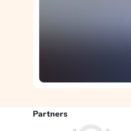
het 
Mie
Partners