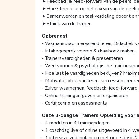
►Feedback & feed-forward van de peers, de tr
►Hoe stem je af op het niveau van de deel
►Samenwerken en taakverdeling docent en t
►Ethiek van de trainer
Opbrengst
- Vakmanschap in ervarend leren; Didactie
- Intakegesprek voeren & draaiboek maken
- Trainersvaardigheden & presenteren
- Werkvormen & psychologische trainingsmo
- Hoe laat je vaardigheden beklijven? Maxima
- Motivatie, plezier in leren, successen cre
- Zuiver waarnemen, feedback, feed-forward
- Online trainingen geven en organiseren
- Certificering en assessments
Onze 8-daagse Trainers Opleiding voor a
- 4 modulen in 4 trainingsdagen
- 1 coachdag live of online uitgevoerd in 4 w
- 1 intervisie zelf inplannen met peers bv in