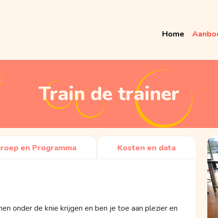
Home
Aanbo
Train de trainer
groep en Programma
Kosten en data
nen onder de knie krijgen en ben je toe aan plezier en