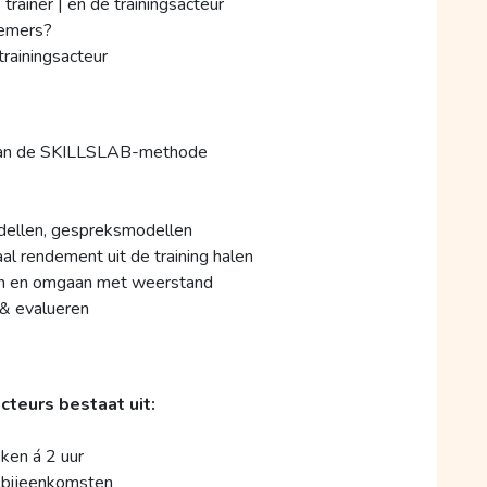
ainer | en de trainingsacteur
nemers?
rainingsacteur
k van de SKILLSLAB-methode
dellen, gespreksmodellen
al rendement uit de training halen
eren en omgaan met weerstand
 & evalueren
cteurs bestaat uit:
eken á 2 uur
 2 bijeenkomsten