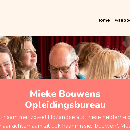
Home
Aanbo
Mieke Bouwens
Opleidingsbureau
 naam met zowel Hollandse als Friese helderheid.
haar achternaam zit ook haar missie: 'bouwen'. Me