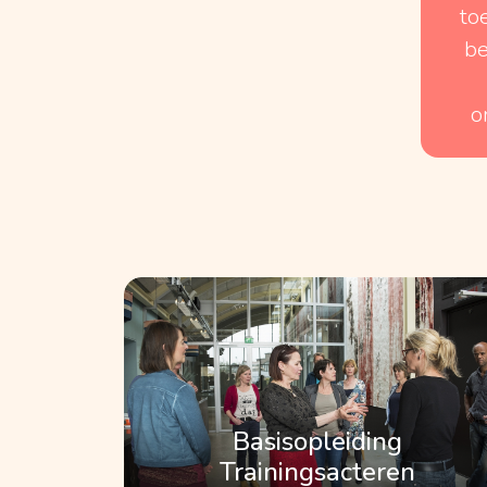
to
be
o
Basisopleiding
Trainingsacteren