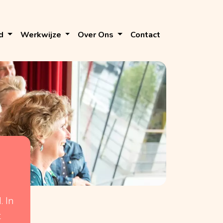
d
Werkwijze
Over Ons
Contact
 In
t