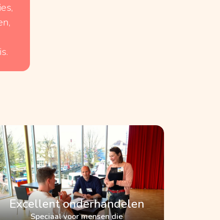
es,
en,
s.
Excellent onderhandelen
Speciaal voor mensen die