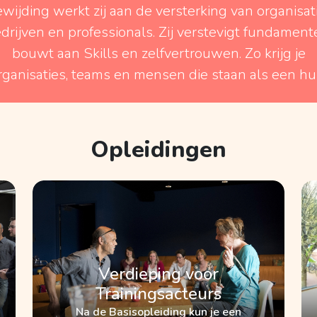
ewijding werkt zij aan de versterking van organisati
drijven en professionals. Zij verstevigt fundament
bouwt aan Skills en zelfvertrouwen. Zo krijg je
rganisaties, teams en mensen die staan als een hui
Opleidingen
Verdieping voor
Trainingsacteurs
Na de Basisopleiding kun je een